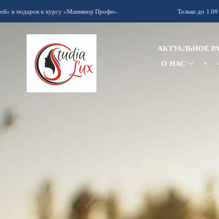
одарок к курсу «Маникюр Профи».
Только до 1.09 курс «Д
АКТУАЛЬНОЕ Р
О НАС