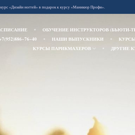
изайн ногтей» в подарок к курсу «Маникюр Профи».
Тольк
АСПИСАНИЕ
ОБУЧЕНИЕ ИНСТРУКТОРОВ (БЬЮТИ-Т
+7(952)886−76−40
НАШИ ВЫПУСКНИКИ
КУРС
КУРСЫ ПАРИКМАХЕРОВ
ДРУГИЕ 